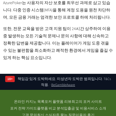
AzurePoker는 사용자의 자산 보호를 최우선 과제로 삼고 있습
니다. 다중 인증 시스템(MFA)을 통해 계정 도용을 원천 차단하
며, 모든 금융 거래는 엄격한 보안 프로토콜 하에 처리됩니다.
또한, 전문 교육을 받은 고객 지원 팀이 24시간 상주하여 이용
중 발생하는 모든 기술적 문제나 문의 사항에 대해 신속하고
정확한 답변을 제공합니다. 이는 플레이어가 게임 도중 겪을
수 있는 불편함을 최소화하고 쾌적한 환경에서 게임을 즐길 수
있게 하는 핵심 요소입니다.
18+
책임감 있게 도박하세요. 미성년자 도박은 범죄입니다. T&Cs
적용. ·
BeGambleAware
온라인 카지노 목록
포커 플랫폼 리뷰
최고의 포커 사이트
포커 전략 가이드
플랫폼 비교 분석
입출금 및 비용
서비스 소개
고객 문의
최신 소식
자주 묻는 질문
이용자 후기