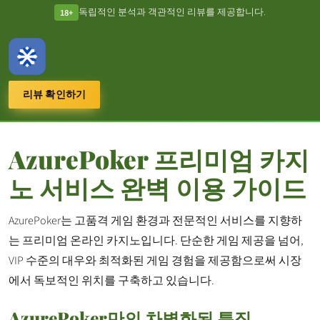
독립적인 분석과 객관적인 리뷰를 제공합니다.
18+
리뷰 확인하기
AzurePoker 프리미엄 카지
노 서비스 완벽 이용 가이드
AzurePoker는 고품격 게임 환경과 전문적인 서비스를 지향하
는 프리미엄 온라인 카지노입니다. 단순한 게임 제공을 넘어,
VIP 수준의 대우와 최적화된 게임 경험을 제공함으로써 시장
에서 독보적인 위치를 구축하고 있습니다.
AzurePoker만의 차별화된 특징