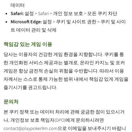
데이터
Safari:
설정 > Safari > 개인 정보 보호 > 모든 쿠키 차단
Microsoft Edge:
설정 > 쿠키 및 사이트 권한 > 쿠키 및 사이
트 데이터 관리 및 삭제
책임감 있는 게임 이용
당사는 이용자의 건강한 게임 환경을 지향합니다. 쿠키를 통
한 개인화된 서비스 제공과는 별개로, 온라인 카지노 및 포커
게임은 항상 금전적 손실의 위험을 수반합니다. 따라서 이용
자께서는 스스로 통제 가능한 범위 내에서 책임감 있게 게임을
즐기시기를 권고드립니다.
문의처
본 쿠키 정책 또는 데이터 처리에 관해 궁금한 점이 있으시거
나, 개인정보 보호 책임자(DPO)에게 문의하시려면
contact@playpoker9m.com
으로 이메일을 보내주시기 바랍니