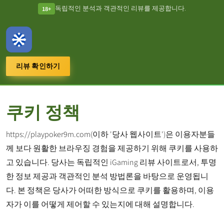
독립적인 분석과 객관적인 리뷰를 제공합니다.
18+
리뷰 확인하기
쿠키 정책
https://playpoker9m.com(이하 '당사 웹사이트')은 이용자분들
께 보다 원활한 브라우징 경험을 제공하기 위해 쿠키를 사용하
고 있습니다. 당사는 독립적인 iGaming 리뷰 사이트로서, 투명
한 정보 제공과 객관적인 분석 방법론을 바탕으로 운영됩니
다. 본 정책은 당사가 어떠한 방식으로 쿠키를 활용하며, 이용
자가 이를 어떻게 제어할 수 있는지에 대해 설명합니다.