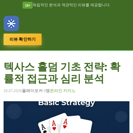
독립적인 분석과 객관적인 리뷰를 제공합니다.
18+
리뷰 확인하기
텍사스 홀덤 기초 전략: 확
률적 접근과 심리 분석
20.07.2026
플레이포커 9엠
온라인 카지노