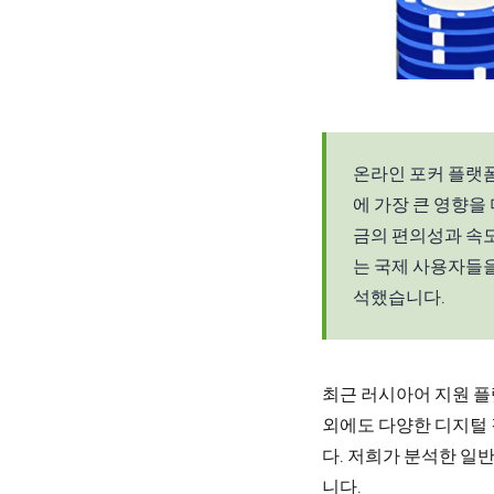
온라인 포커 플랫폼
에 가장 큰 영향을
금의 편의성과 속도
는 국제 사용자들을
석했습니다.
최근 러시아어 지원 
외에도 다양한 디지털
다. 저희가 분석한 일
니다.