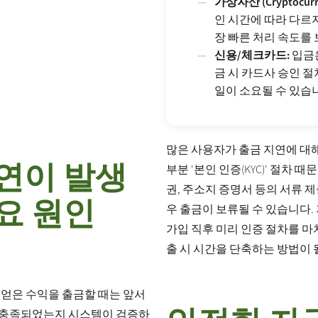
가상자산 (Cryptocurre
인 시간에 따라 다르
장 빠른 처리 속도를
신용/체크카드:
입금은
금 시 카드사 승인 절차
일이 소요될 수 있습
많은 사용자가 출금 지연에 대해
연이 발생
부분 '본인 인증(KYC)' 절차 
권, 주소지 증명서 등의 서류 
요 원인
우 출금이 보류될 수 있습니다.
가입 직후 미리 인증 절차를 마
출 시 시간을 단축하는 방법이 
 얻은 수익을 출금할 때는 앞서
 충족되었는지 시스템이 검증하