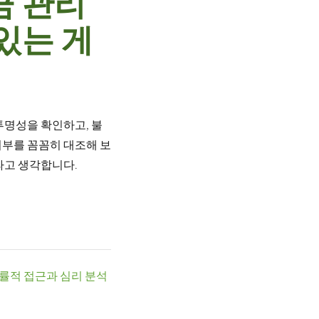
금 관리
있는 게
투명성을 확인하고, 불
부를 꼼꼼히 대조해 보
라고 생각합니다.
확률적 접근과 심리 분석